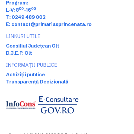
Program:
00
00
L-V: 8
-16
T: 0249 489 002
E: contact@primariasprincenata.ro
LINKURI UTILE
Consiliul Județean Olt
D.J.E.P. Olt
INFORMAȚII PUBLICE
Achiziții publice
Transparență Decizională