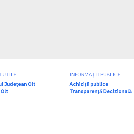
I UTILE
INFORMAȚII PUBLICE
ul Județean Olt
Achiziții publice
 Olt
Transparență Decizională