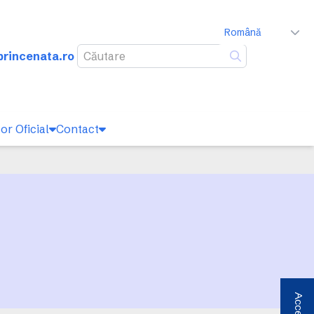
Română
rincenata.ro
Caută
or Oficial
Contact