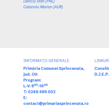
Danciu Stan (PNL)
Catanoiu Marian (AUR)
INFORMAȚII GENERALE
LINKUR
Primăria Comunei Sprîncenata,
Consili
jud. Olt
D.J.E.P.
Program:
00
00
L-V: 8
-16
T: 0249 489 002
E:
contact@primariasprincenata.ro