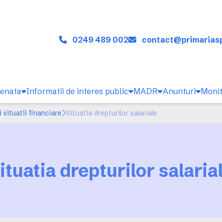
0249 489 002
contact@primariasp
cenata
Informatii de interes public
MADR
Anunturi
Monit
 situatii financiare
Situatia drepturilor salariale
ituatia drepturilor salaria