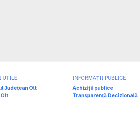
I UTILE
INFORMAȚII PUBLICE
ul Județean Olt
Achiziții publice
 Olt
Transparență Decizională