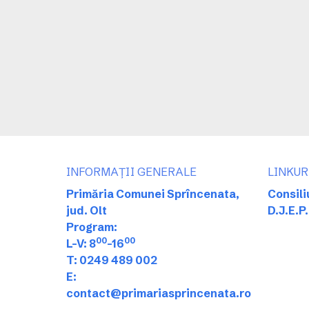
INFORMAȚII GENERALE
LINKUR
Primăria Comunei Sprîncenata,
Consili
jud. Olt
D.J.E.P.
Program:
00
00
L-V: 8
-16
T: 0249 489 002
E:
contact@primariasprincenata.ro