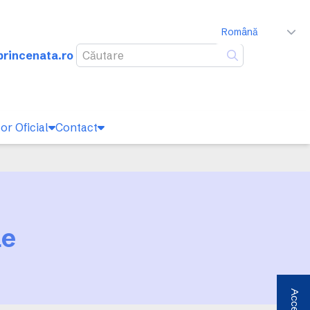
Română
rincenata.ro
Caută
or Oficial
Contact
le