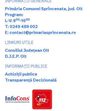
INFORMAȚII GENERALE
Primăria Comunei Sprîncenata, jud. Olt
Program:
00
00
L-V: 8
-16
T: 0249 489 002
E: contact@primariasprincenata.ro
LINKURI UTILE
Consiliul Județean Olt
D.J.E.P. Olt
INFORMAȚII PUBLICE
Achiziții publice
Transparență Decizională