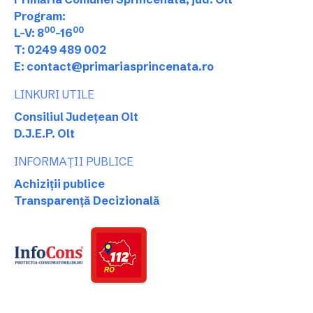
Program:
00
00
L-V: 8
-16
T: 0249 489 002
E: contact@primariasprincenata.ro
LINKURI UTILE
Consiliul Județean Olt
D.J.E.P. Olt
INFORMAȚII PUBLICE
Achiziții publice
Transparență Decizională